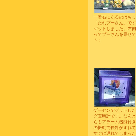
一番右にあるのはちょ
「たれプーさん」です
ゲットしました。左側
ってプーさんを乗せて
＾；
ゲーセンでゲットした
グ置時計です。なんと
らもアラーム機能付き
の振動で長針がずれて
すぐに遅れてしまった