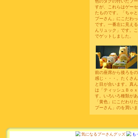
色のタグの付いたプー
すが、これらはゲーセ
たものです。「ちゃと
プーさん」にこだわっ
です。一番左に見える
んリュック」です。こ
でゲットしました。
前の座席から後ろをの
感じ・・・。たくさん
と目が合います。真ん
は「ティッシュＢｏｘ
す。いろいろ種類があ
「黄色」にこだわりた
プーさん」のを買いま
気になるプーさんグッズ
も