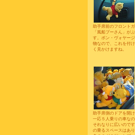
助手席前のフロントガ
「風船プーさん」がぶ
す。ボン・ヴォヤージ
物なので、これを付け
く見かけますね。
助手席側のドアを開け
一応５人乗りの車なの
それなりに広いのです
の乗るスペースはあり