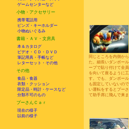
ゲームセンターなど
小物・アクセサリー
携帯電話用
ピンズ・キーホルダー
小物ぬいぐるみ
書籍・ＡＶ・文房具
本＆カタログ
ビデオ・ＣＤ・ＤＶＤ
同じところを内側から
筆記用具・手帳など
た。細長いダンボール
レターセット・その他
ープで貼り付けて全員
その他
を向いて座るように工
食品・食器
す。でも、ダンボール
衣類・クッション
も固定していないので
限定品・時計・ケースなど
い運転をするとプーさ
分類不可のもの
て助手席に飛んで来ま
プーさんＣａｒ
現在の様子
以前の様子